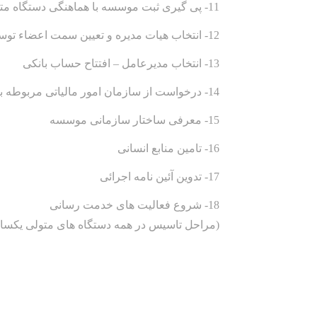
11- پی گیری ثبت موسسه با هماهنگی دستگاه متولی
12- انتخاب هیات مدیره و تعیین سمت اعضاء توسط هیات امناء و بازرسین
13- انتخاب مدیرعامل – افتتاح حساب بانکی
14- درخواست از سازمان امور مالیاتی مربوطه برای اخذ کد اقتصادی و معرفی ناظر مالیاتی
15- معرفی ساختار سازمانی موسسه
16- تامین منابع انسانی
17- تدوین آئین نامه اجرائی
18- شروع فعالیت های خدمت رسانی
(مراحل تاسیس در همه دستگاه های متولی یکسان 