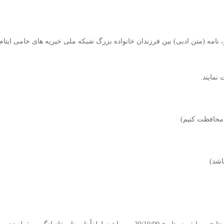
نامه (متن ادبی) بین فرزندان خانواده بزرگ شبکه ملی خیریه های حامی ایتام
نمایند.