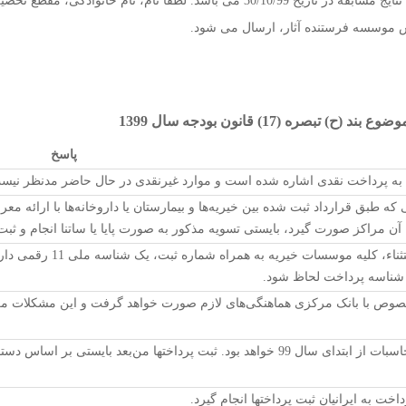
مهلت ارسال آثار از تاریخ 15/9/99 به مدت یک ماه و زمان اعلام نتایج مسابقه در تاریخ /99
رس موسسه فرستنده آثار، ارسال می شود.
(17) قانون بودجه سال 1399
پاسخ
 به پرداخت نقدی اشاره شده است و موارد غیرنقدی در حال حاضر مدنظر نیس
که طبق قرارداد ثبت شده بین خیریه‌ها و بیمارستان یا داروخانه‌ها با ارائه 
آن مراکز صورت گیرد، بایستی تسویه مذکور به صورت پایا یا ساتنا انجام و ثبت
بدون استثناء، کلیه
ر شناسه پرداخت لحاظ شود.
صوص با بانک مرکزی هماهنگی‌های لازم صورت خواهد گرفت و این مشکلات مرت
99 خواهد بود. ثبت پرداختها من‌بعد بایستی بر اساس دستورالعمل مربوطه باشد.
داخت به ایرانیان ثبت پرداختها انجام ‌گیرد.