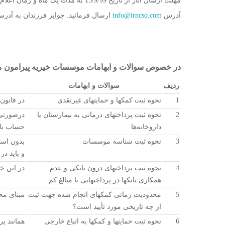
آدرس
info@irncso.com
ارسال فرمائید. جوایز فرزندان به آد
در خصوص سوالات و ابهامات موسسات خیریه پیرامون موضوع بند (ح) تبصره 
ردیف
سوالات و ابهامات
1
نحوه ثبت کمکها و حمایتهای غیرنقدی
در قانون
2
نحوه ثبت پرداختهای درمانی به بیمارستان یا
درصورتی 
داروخانه‌ها
حساب با 
3
نحوه ثبت شناسه موسسات
و باید د
4
نحوه ثبت پرداختهای درون بانکی و عدم
در این خ
همکاری بانکها در پرداختهایی با مبالغ کم
5
محدودیت زمانی کمکهای انجام شده جهت ثبت
مبنای محاسبات از ابتدای سال 
از چه تاریخی مورد تأیید است؟
6
نحوه ثبت حمایتها و کمکها به اتباع خارجی
همانند پر