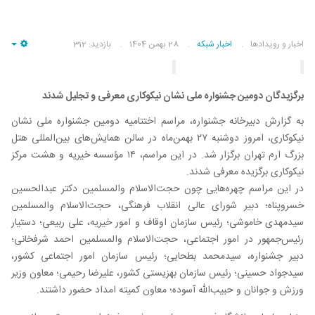
اخبار و رویدادها
اخبار شبکه
28 بهمن 1404
بازدید: 312
pty
برگزیدگان دومین جشنواره ملی نشان نیکوکاری معرفی و تجلیل شدند
به گزارش دبیرخانه جشنواره، مراسم اختتامیه دومین جشنواره ملی نشان
نیکوکاری، امروز دوشنبه ۲۷ بهمن‌‌ماه در سالن همایش‌های بین‌المللی هتل
بزرگ ارم تهران برگزار شد. در این مراسم، ۱۴ مؤسسه خیریه و هشت مرکز
نیکوکاری برگزیده معرفی شدند.
در این مراسم چهره‌هایی چون حجت‌الاسلام والمسلمین دکتر عبدالحسین
خسروپناه؛ دبیر شورای عالی انقلاب فرهنگی، حجت‌الاسلام والمسلمین
سیدمهدی خاموشی؛ رئیس سازمان اوقاف و امور خیریه، علی ربیعی؛ دستیار
رئیس‌جمهور در امور اجتماعی، حجت‌الاسلام والمسلمین احمد شرفخانی؛
دبیر جشنواره، سیدمحمد بطحایی؛ رئیس سازمان امور اجتماعی کشور،
سیدجواد حسینی؛ رئیس سازمان بهزیستی کشور، علیرضا رحیمی؛ معاون وزیر
ورزش و جوانان و حبیب‌الله آسوده؛ معاون کمیته امداد حضور داشتند.