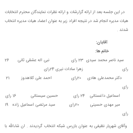
در این جلسه بعد از ارائه گزارشات و ارائه نظرات نمایندگان محترم انتخابات
هیات مدیره انجام شد در نتیجه افراد زیر به عنوان اعضاء هیات مدیره انتخاب
شدند .
آقایان:
خانم ها:
سید ناصر محمد سیدی 23 رای نبی اله عشقی ثانی 26
رای زهرا سادات نیری 24رای
دکتر محمدعلی هادی 20رای احمد علی کلاهدوز 21
رای
اسماعیل داغستانی 24 رای حسین سیستانی 16 رای
میر مهدی حسینی 20رای سید مرتضی اسماعیل زاده 19
رای
وآقای شهریار نظیفی به عنوان بازرس شبکه انتخاب گردیدند . ان شاءالله با