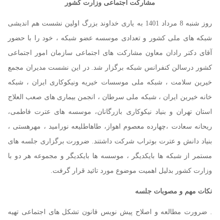
مشارکت اجتماعی وزارت کشور
روز شنبه 8 مرداد 1401 به یاری خداوند بزرگ اولین نشست هم اندیشی
شبکه های ملی کشور و تعدادی موسسه عضو شبکه ، خود را با حضور
آقای دکتر رادان معاون مشارکت های اجتماعی سازمان امور اجتماعی
کشور درسالن کنفرانس شبکه برگزار شد. در این نشست مدیران مجمع
خیرین سلامت ، شبکه ملی موسسات خیریه ونیکوکاری ایران ، شبکه
خانه خیرین ایران ، شبکه ملی سرطان ، انجمن بیماری های صعب العلاج
استان تهران و بنیاد نیکوکاری بازرگانان، موسسه های عترت فاطمی،
ریحانه سعادت ،چهارده معصوم اهواز، طاهاطلیعه نورامید ، مهرهستی ،
بنیاد دانش و عترت بوتراب شرکت داشتند. ضرورت برگزاری جلسه های
مستمر از شبکه ها بایکدیگر ، موسسه ها بایکدیگر و مجموعه هر دو با
وزارت کشور بدلیل اهمیت موضوع مورد تائید قرار گرفت.
نکات مهم و مصوبات جلسه
. ضرورت مطالعه و اصلاح پیش نویس قانون تشکل های اجتماعی تهیه