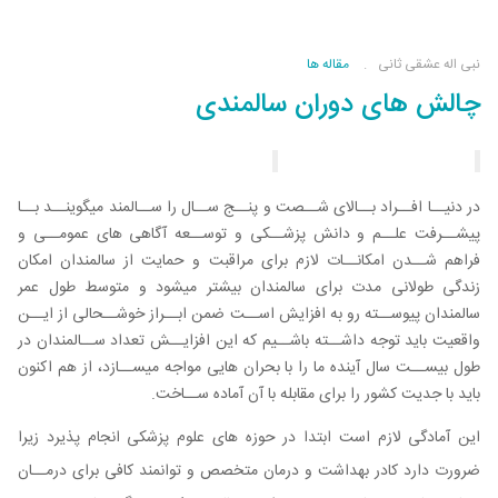
نبی اله عشقی ثانی
مقاله ها
چالش های دوران سالمندی
در دنیــا افــراد بــالای شــصت و پنــج ســال را ســالمند میگوینــد بــا
پیشــرفت علــم و دانش پزشــکی و توســعه آگاهی های عمومــی و
فراهم شــدن امکانــات لازم برای مراقبت و حمایت از سالمندان امکان
زندگی طولانی مدت برای سالمندان بیشتر میشود و متوسط طول عمر
سالمندان پیوســته رو به افزایش اســت ضمن ابــراز خوشــحالی از ایــن
واقعیت باید توجه داشــته باشــیم که این افزایــش تعداد ســالمندان در
طول بیســت سال آینده ما را با بحران هایی مواجه میســازد، از هم اکنون
باید با جدیت کشور را برای مقابله با آن آماده ســاخت.
این آمادگی لازم است ابتدا در حوزه های علوم پزشکی انجام پذیرد زیرا
ضرورت دارد کادر بهداشت و درمان متخصص و توانمند کافی برای درمــان