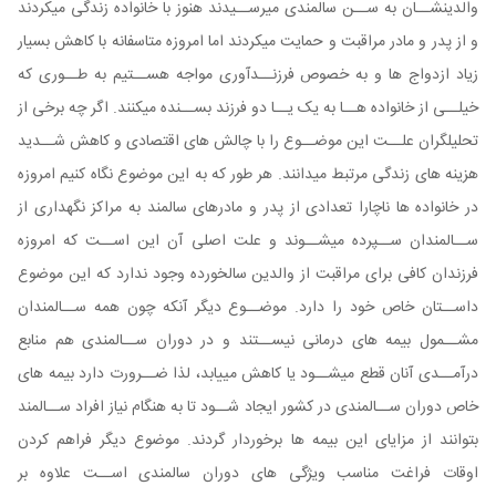
والدینشــان به ســن سالمندی میرســیدند هنوز با خانواده زندگی میکردند
و از پدر و مادر مراقبت و حمایت میکردند اما امروزه متاسفانه با کاهش بسیار
زیاد ازدواج ها و به خصوص فرزنــدآوری مواجه هســتیم به طــوری که
خیلــی از خانواده هــا به یک یــا دو فرزند بســنده میکنند. اگر چه برخی از
تحلیلگران علــت این موضــوع را با چالش های اقتصادی و کاهش شــدید
هزینه های زندگی مرتبط میدانند. هر طور که به این موضوع نگاه کنیم امروزه
در خانواده ها ناچارا تعدادی از پدر و مادرهای سالمند به مراکز نگهداری از
ســالمندان ســپرده میشــوند و علت اصلی آن این اســت که امروزه
فرزندان کافی برای مراقبت از والدین سالخورده وجود ندارد که این موضوع
داســتان خاص خود را دارد. موضــوع دیگر آنکه چون همه ســالمندان
مشــمول بیمه های درمانی نیســتند و در دوران ســالمندی هم منابع
درآمــدی آنان قطع میشــود یا کاهش مییابد، لذا ضــرورت دارد بیمه های
خاص دوران ســالمندی در کشور ایجاد شــود تا به هنگام نیاز افراد ســالمند
بتوانند از مزایای این بیمه ها برخوردار گردند. موضوع دیگر فراهم کردن
اوقات فراغت مناسب ویژگی های دوران سالمندی اســت علاوه بر