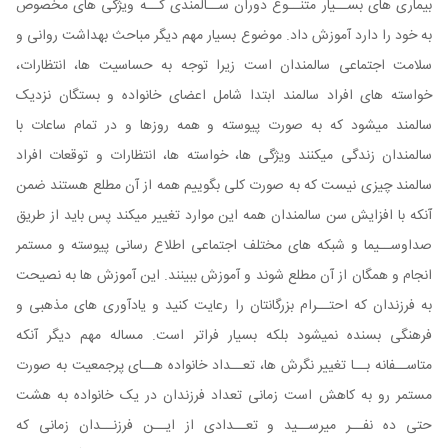
بیماری های بســیار متنــوع دوران ســالمندی کــه ویژگی های مخصوص
به خود را دارد آموزش داد. موضوع بسیار مهم دیگر مباحث بهداشت روانی و
سلامت اجتماعی سالمندان است زیرا توجه به حساسیت ها، انتظارات،
خواسته های افراد سالمند ابتدا شامل اعضای خانواده و بستگان نزدیک
سالمند میشود که به صورت پیوسته و همه روزها و در تمام ساعات با
سالمندان زندگی میکنند ویژگی ها، خواسته ها، انتظارات و توقعات افراد
سالمند چیزی نیست که به صورت کلی بگوییم همه از آن مطلع هستند ضمن
آنکه با افزایش سن سالمندان همه این موارد تغییر میکند پس باید از طریق
صداوســیما و شبکه های مختلف اجتماعی اطلاع رسانی پیوسته و مستمر
انجام و همگان از آن مطلع شوند و آموزش ببینند. این آموزش ها به نصیحت
به فرزندان که احتــرام بزرگانتان را رعایت کنید و یادآوری های مذهبی و
فرهنگی بسنده نمیشود بلکه بسیار فراتر است. مساله مهم دیگر آنکه
متاســفانه بــا تغییر نگرش ها، تعــداد خانواده هــای پرجمعیت به صورت
مستمر رو به کاهش است زمانی تعداد فرزندان در یک خانواده به هشت
حتی ده نفــر میرســید و تعــدادی از ایــن فرزنــدان زمانی که