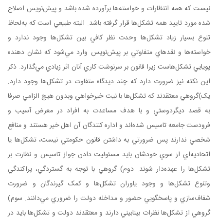
نيست که همه انتظارات و خواسته‌ها برآورده شده باشد و پيش‌نويس اصلاح
شده مورد تاييد همه تشکل‌ها قرار گرفته باشد. البته طبيعي است که به‌لحاظ
تنوع بسيار زياد تشکل‌ها وحدت نظر کافي بين تشکل‌ها وجود ندارد و
خواسته‌ها و نقدهاي متفاوتي بر ‌پيش‌نويس وارد مي‌شود که نشان دهنده
پويايي تشکل‌هاست زيرا قانون بر سرنوشت کاري آنان اثر زيادي مي‌گذارد. ذکر
اين نکته نيز ضرورت دارد که چند ديدگاه متفاوت در تشکل‌ها وجود دارد:
يک)گروهي معتقدند که تشکل‌ها با نيت خيرخواهي وبدون هيچ الزامي صرفا
به قصد ديگردوستي و با هدف مساعدت به افراد در معرض آسيب و
فرودست جامعه تاسيس شده‌اند و اداره کنندگان آن اهل خير هستند و منافع
شخصي ندارند پس ضرورتي به داشتن قانون حکومتي نيست، تشکل‌ها يا
اتحاديه‌اي از سوي خودشان بايد مسئوليت دادن جواز تاسيس و نظارت بر
تشکل‌ها را عهده‌دار شوند. دوم) گروهي با توجه به گستردگي، پراکندگي
وتنوع تشکل‌ها و وجود ياوران تشکل‌ها و کمک گيرندگان و ضرورت
شفاف‌سازي و پاسخگويي حضور و مداخله دولت را ضروري مي‌دانند. سوم)
گروهي از تشکل‌ها نظرات بينابيني دارند و معتقدند دولت و تشکل‌ها بايد در