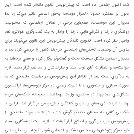
شد، اکنون چندين ماه است که پيش‌نويس قانون منتشر شده است. اين
قانون بر عملکرد حدود 80هزار موسسه به‌طور اساسي تاثير مي‌گذارد لذا
مديران اين موسسات، همچنين برخي از فعالان اجتماعي که مسئوليت
روشنگري دارند و نگراني‌هايي دارند را وادار به يک گفت‌وگوي طولاني، نقد
واظهار نظر کرده است. تدوين کنندگان پيش‌نويس اين قانون مي‌گويند براي
تدوين آن وضعيت تشکل‌هاي اجتماعي در چند کشور را بررسي کرده‌اند، با
مديران چندين تشکل جلسات بحث و گفت‌وگو برگزار کرده و سعي کرده‌اند به
خواسته‌ها و انتظارات آنان توجه کنند و نظرات‌شان را مد نظر قرار دهند. لازم
به يادآوري است بعد از انتشار اين پيش‌نويس در جلسات متعددي که به
صورت مجازي و حضوري يا با دعوت رسمي در مرکز پژوهش‌ها، فراکسيون
تشکل‌هاي مردم‌نهاد در مجلس، وزارت بهداشت، دبيرخانه شبکه‌هاي مردم
نهاد با شرکت ذي‌نفعان و تدوين کنندگان پيش‌نويس بر گزار شد طرفين با
شکيبايي کافي به سخنان يکديگر گوش دادند در نتيجه مواد متعددي از
پيش‌نويس مورد بازنگري و ا‌صلاح قرار گرفت که لازم است از همکاري بسيار
خوب مرکز پژوهش‌هاي مجلس تشکر و قدرداني شود. اگرچه اين بدان معني