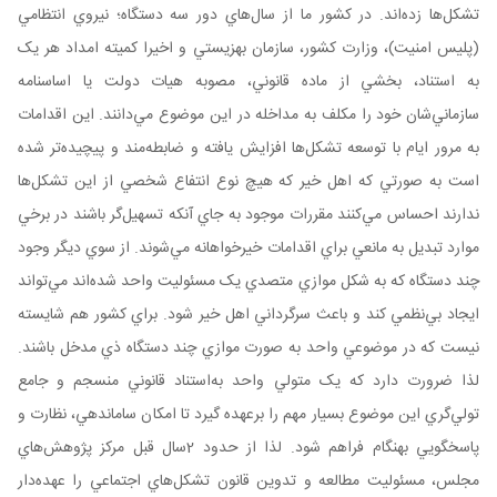
تشکل‌ها زده‌اند. در کشور ما از سال‌هاي دور سه دستگاه؛ نيروي انتظامي
(پليس امنيت)، وزارت کشور، سازمان بهزيستي و اخيرا کميته امداد هر يک
به استناد، بخشي از ماده قانوني، مصوبه هيات دولت يا اساسنامه
سازماني‌شان خود را مکلف به مداخله در اين موضوع مي‌دانند. اين اقدامات
به مرور ايام با توسعه تشکل‌ها افزايش يافته و ضابطه‌مند و پيچيده‌تر شده
است به صورتي که اهل خير که هيچ نوع انتفاع شخصي از اين تشکل‌ها
ندارند احساس مي‌کنند مقررات موجود به جاي آنکه تسهيل‌گر باشند در برخي
موارد تبديل به مانعي براي اقدامات خيرخواهانه مي‌شوند. از سوي ديگر وجود
چند دستگاه که به شکل موازي متصدي يک مسئوليت واحد شده‌اند مي‌تواند
ايجاد بي‌نظمي کند و باعث سرگرداني اهل خير شود. براي کشور هم شايسته
نيست که در موضوعي واحد به صورت موازي چند دستگاه ذي مدخل باشند.
لذا ضرورت دارد که يک متولي واحد به‌استناد قانوني منسجم و جامع
تولي‌گري اين موضوع بسيار مهم را برعهده گيرد تا امکان ساماندهي، نظارت و
پاسخگويي بهنگام فراهم شود. لذا از حدود 2سال قبل مرکز پژوهش‌هاي
مجلس، مسئوليت مطالعه و تدوين قانون تشکل‌هاي اجتماعي را عهده‌دار