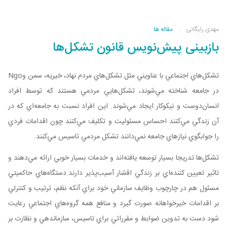
مهدی رایگانی
مقاله ها
بازبینی پیش‌نویس قانون تشکل‌ها
تشکل‌هاي اجتماعي با عناويني مثل تشکل‌هاي مردم نهاد، خيريه، سمن وNgo
در جامعه شناخته مي‌شوند، تشکل‌هايي مردمي هستند که توسط افراد
انسان‌دوست و نيکوکار ايجاد مي‌شوند. اين افراد نسبت به جامعه‌اي که در
آن زندگي مي‌کنند احساس مسئوليت و تکليف مي‌کنند چون اقدامات فردي
را جوابگوي نيازهاي جامعه نمي‌دانند تشکل مردمي تاسيس مي‌کنند.
تشکل‌ها تدريجا بسيار توسعه يافته‌اند و خدمات بسيار خوبي ارائه مي‌دهند و
تاثير تعيين کننده‌اي بر زندگي اقشار آسيب‌پذير دارند.دستگاه‌هاي حاکميتي
مسئول هم در چارچوب وظايف سازماني خود براي آنکه نظم، ترتيب و کنترلي
بر اقدامات خيرخواهانه صورت گيرد و منافع همه گروه‌هاي اجتماعي رعايت
شود دست به تدوين ضوابط و مقرراتي براي تاسيس، سازماندهي و نظارت بر