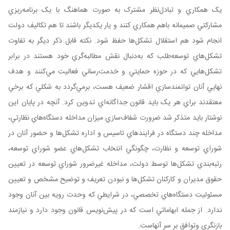
يک همکاري و تبادل‌نظر مشترک به صورت هماهنگ با يک برنامه‌ريزي
مشارکتي صميمانه باهم همکاري کنند و يا‌ر يکديگر باشند تا هم تکاليف دولت
انجام شود هم استقلال تشکل‌ها حفظ شود. نکته قابل ذکر ديگر به تفاوت
تشکل‌هاي توسعه‌طلب که به‌دنبال نقش مطالبه‌گري خود هستند در برابر
تشکل‌هايي که در حوزه حمايتي و خدمت‌رساني فعاليت مي‌کنند و هدف
نهايي آنان توانمندسازي اقشار ضعيف هست، برمي‌گردد به ‌شکلي که برخي
معتقدند براي هر يک بايد قانون جداگانه‌اي تدوين کرد. آنچه در پايان اين
نوشتار بايد متذکر شد ضرورت شفاف‌سازي ميزان مداخله دستگاه‌هاي نظارتي،
مداخله چند دستگاه در فرايندهاي تاسيس و اداره تشکل‌ها و حضور آنان در
شوراي توسعه و نظارت، چگونگي انتخاب تشکل‌هاي عضو شوراي توسعه،
رتبه‌بندي تشکل‌ها توسط دولت، مداخله غيرضرور شوراي توسعه در تعيين
حقوق مديران و کارکنان تشکل‌ها و نبودن تعريف و توضيح مشخص و تعيين
مسئوليت دستگاه‌هاي تخصصي، در شرايطي که وحدت رويه بين آنان وجود
ندارد. از جمله ابهاماتي است که در پيش‌نويس قانون وجود دارد و نيازمند
بازنگري وتوافق بر سر آنهاست.