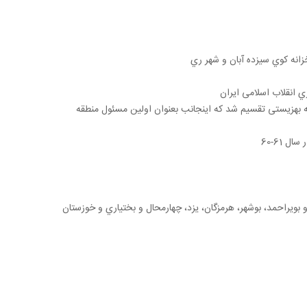
خزانه کوي سیزده آبان و شهر ري
 انقلاب اسلامی ایران
 سازمان بهزیستی توسط شهید دکتر فیاض بخش، تهران بزرگ به 4 منطقه بهزیستی تقسیم شد که اینجانب بعنوان اولین مسئول منطقه
 61-60
 بویراحمد، بوشهر، هرمزگان، یزد، چهارمحال و بختیاري و خوزستان