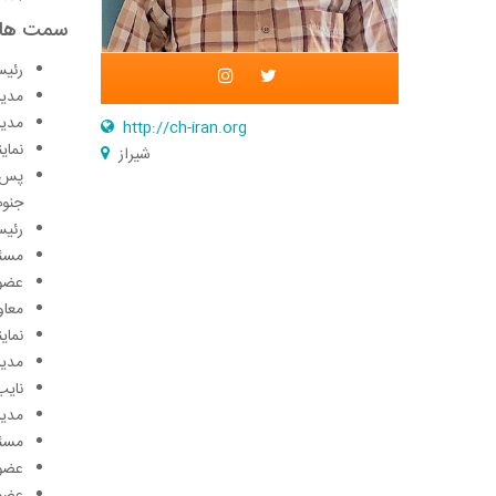
سمت ها 
رئیس م
مدیر
مدیر
http://ch-iran.org
نمای
شیراز
جنوب
رئیس
مسئول
عضو 
معاون 
نمای
مدیر 
نایب
مدیر
مسئو
عضو 