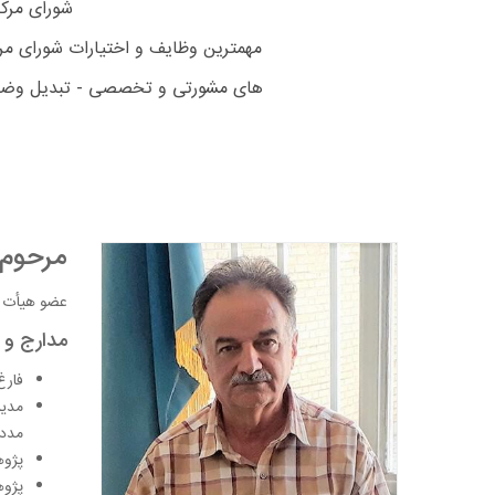
شورای مرکزی شبکه دارای 15 عضو (8
مهمترین وظایف و اختیارات شورای مر
های مشورتی و تخصصی - تبدیل وضعیت
مرحوم
عضو هیأت 
مدارج و
فارغ
مدیر
مددک
پژوه
پژوه