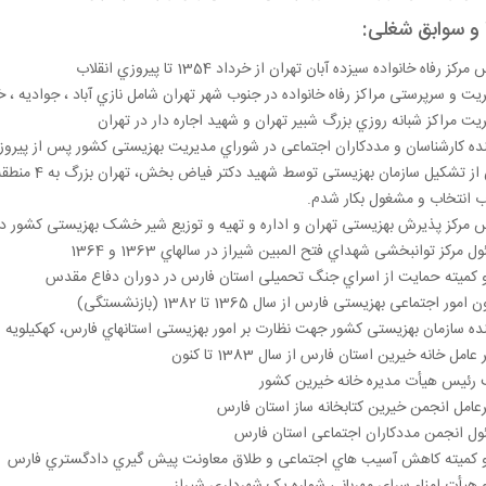
و سوابق شغلی:
رکز رفاه خانواده سیزده آبان تهران از خرداد 1354 تا پیروزي انقلاب
یت و سرپرستی مراکز رفاه خانواده در جنوب شهر تهران شامل نازي آباد ، جوادیه ، 
یت مراکز شبانه روزي بزرگ شبیر تهران و شهید اجاره دار در تهران
نده کارشناسان و مددکاران اجتماعی در شوراي مدیریت بهزیستی کشور پس از پیروزي
پس از تشکیل
 انتخاب و مشغول بکار شدم.
 مرکز پذیرش بهزیستی تهران و اداره و تهیه و توزیع شیر خشک بهزیستی کشور در سال
 مرکز توانبخشی شهداي فتح المبین شیراز در سالهاي 1363 و 1364
کمیته حمایت از اسراي جنگ تحمیلی استان فارس در دوران دفاع مقدس
امور اجتماعی بهزیستی فارس از سال 1365 تا 1382 (بازنشستگی)
نده سازمان بهزیستی کشور جهت نظارت بر امور بهزیستی استانهاي فارس، کهکیلویه و
عامل خانه خیرین استان فارس از سال 1383 تا کنون
 رئیس هیأت مدیره خانه خیرین کشور
عامل انجمن خیرین کتابخانه ساز استان فارس
ل انجمن مددکاران اجتماعی استان فارس
کمیته کاهش آسیب هاي اجتماعی و طلاق معاونت پیش گیري دادگستري فارس