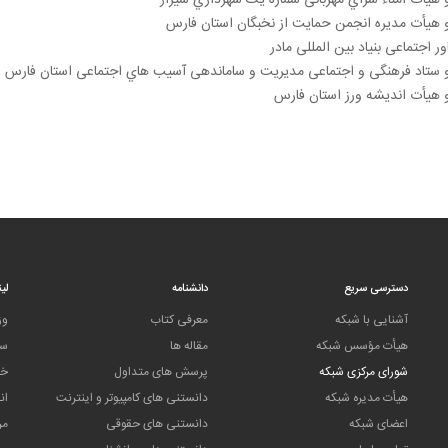
هیأت امناء سراي مهربانی شماره یک شهرداري شیراز
هیأت مدیره انجمن حمایت از نخبگان استان فارس
ر اجتماعی بنیاد بین المللی مادر
ستاد فرهنگی و اجتماعی مدیریت و ساماندهی آسیب هاي اجتماعی استان فارس
هیأت اندیشه ورز استان فارس
دسترسی سریع
دانشنامه
لی
آشنایی با شبکه
معرفی کتاب
وز
هیأت مؤسس شبکه
مقاله ها
سا
شورای مرکزی شبکه
پرسش های متداول
خا
هیأت مدیره شبکه
دانستنی های کامپیوتر و اینترنت
ان
اعضای شبکه
دانستنی های حقوقی
مر