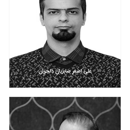
علی اصغر صابریان دلجوان