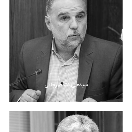
سیدعلى نشاط رجایى