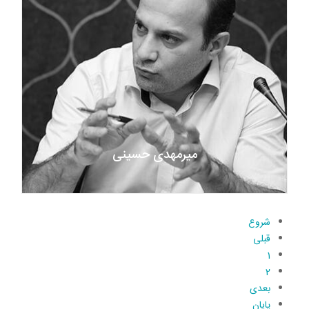
میرمهدی حسینی
شروع
قبلی
1
2
بعدی
پایان